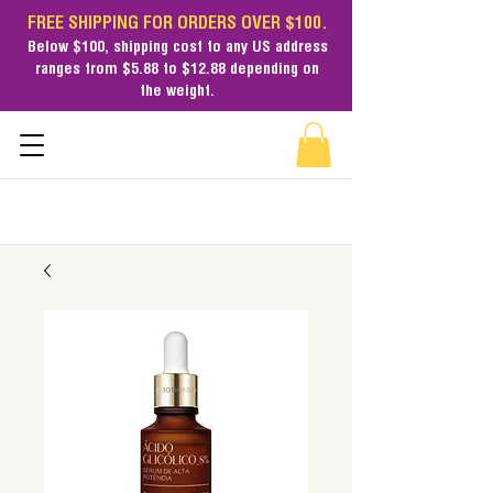
FREE SHIPPING FOR ORDERS OVER $100.
Below $100,
shipping cost
to any US address
ranges from $5.88 to $12.88 depending on
the weight.