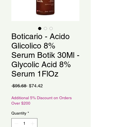
Boticario - Acido
Glicolico 8%
Serum Botik 30Ml -
Glycolic Acid 8%
Serum 1FlOz
Regular
Sale
 $95.68 
$74.42
Price
Price
Additional 5% Discount on Orders
Over $200
Quantity
*