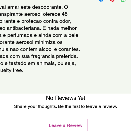
above 120�f.Do not ap
vai amar este desodorante. O 
skin.Discontinue use i
nspirante aerosol oferece 48 
discomfort develops.
irante e protecao contra odor, 
children.Do not swal
ao antibacteriana. E nada melhor 
protected from direct
a e perfumada e ainda com a pele 
orante aerosol minimiza os 
Inflamavel: mantenha
ula nao contem alcool e corantes. 
ou incinerar. Nao a
50�c. Nao aplique so
ada com sua fragrancia preferida. 
Suspenda o uso em ca
 e testado em animais, ou seja, 
Mantenha fora do alc
elty free.  
Manter em temperatu
solar direta.
Inflamable: mantenga 
No Reviews Yet
perforar ni incinera
superiores a 50�c. No
Share your thoughts. Be the first to leave a review.
lesionada. Suspenda 
desfavorable . Mante
No ingerir Mantener 
Leave a Review
de la luz solar directa