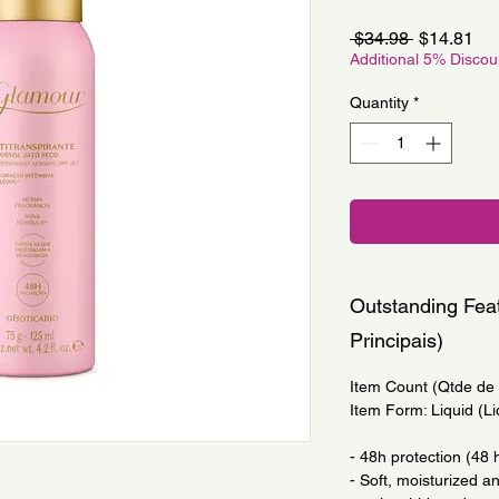
Regular
Sa
 $34.98 
$14.81
Price
Pri
Additional 5% Disco
Quantity
*
Outstanding Feat
Principais)
Item Count (Qtde de I
Item Form: Liquid (Li
- 48h protection (48
- Soft, moisturized a