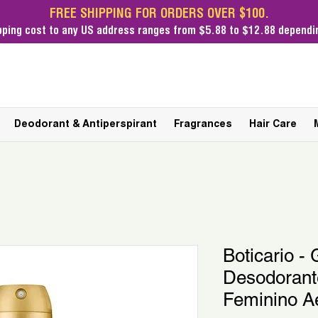
FREE SHIPPING FOR ORDERS OVER $100.
pping cost
to any US address ranges from $5.88 to $12.88 dependin
Deodorant & Antiperspirant
Fragrances
Hair Care
Boticario -
Desodorante
Feminino A