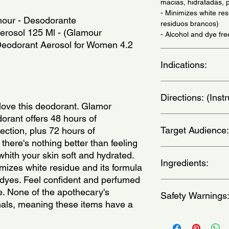
macias, hidratadas, 
- Minimizes white re
ur - Desodorante 
residuos brancos)
erosol 125 Ml - (Glamour 
- Alcohol and dye fr
 Deodorant Aerosol for Women 4.2 
Indications:
Daily use. - (Uso diari
Directions: (Ins
 love this deodorant. Glamor 
rant offers 48 hours of 
Shake before use. Spi
Target Audience:
ection, plus 72 hours of 
locks. Spray the pro
te skin. Reapply when
 there's nothing better than feeling 
no sentido anti-horar
women
hith your skin soft and hydrated. 
antes de usar e apliq
Ingredients:
izes white residue and its formula 
em uma unica direca
 dyes. Feel confident and perfumed 
caso de funcionament
Butane, Propane, Is
e. None of the apothecary's 
imediatamente o tubo
Safety Warnings
Dimethicone, Isodod
als, meaning these items have a 
segundos nessa posi
Parfum, Aqua, Distea
Carbonate,Bisabolol, 
Flammable: keep awa
Coumarin, Hydroxycit
puncture or incinerat