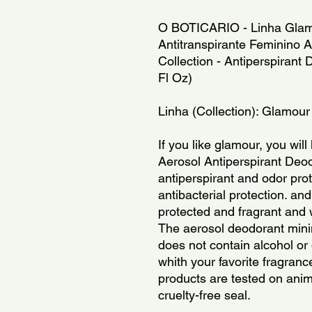
O BOTICARIO - Linha Glamo
Antitranspirante Feminino A
Collection - Antiperspirant
Fl Oz)
Linha (Collection): Glamour
If you like glamour, you will
Aerosol Antiperspirant Deodo
antiperspirant and odor prot
antibacterial protection. and
protected and fragrant and w
The aerosol deodorant minim
does not contain alcohol or
whith your favorite fragranc
products are tested on anim
cruelty-free seal.
---------------