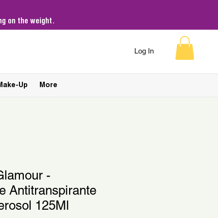
g on the weight.
Log In
Make-Up
More
 Glamour -
 Antitranspirante
erosol 125Ml