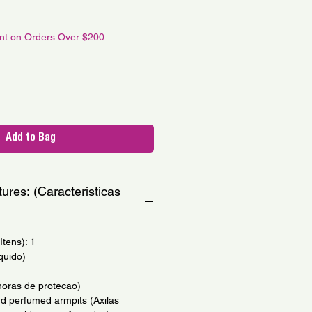
le
ce
unt on Orders Over $200
Add to Bag
ures: (Caracteristicas
tens): 1
quido)
 horas de protecao)
nd perfumed armpits (Axilas