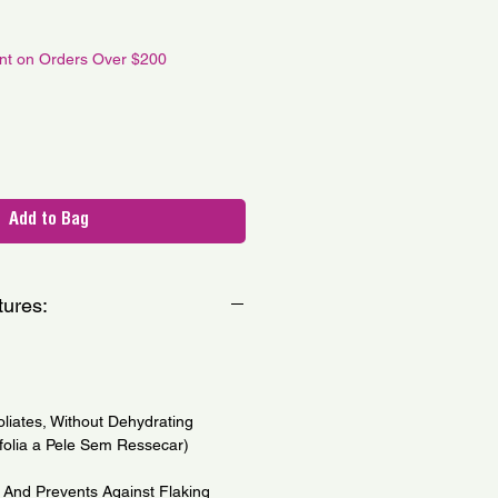
le
ce
unt on Orders Over $200
Add to Bag
tures:
liates, Without Dehydrating
folia a Pele Sem Ressecar)
And Prevents Against Flaking