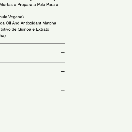
Mortas e Prepara a Pele Para a
mula Vegana)
oa Oil And Antioxidant Matcha
tritivo de Quinoa e Extrato
ha)
se once or twice a week. - (Para
le. Use de 1 a 2 vezes na semana.)
ver body skin during bath or
ently, then rinse. - (Durante o
onete esfoliante pelo corpo com
 Enxague em seguida)
h Sulfate, Hydrogenated Castor
:
 Glucoside, Cocamidopropyl Betaine,