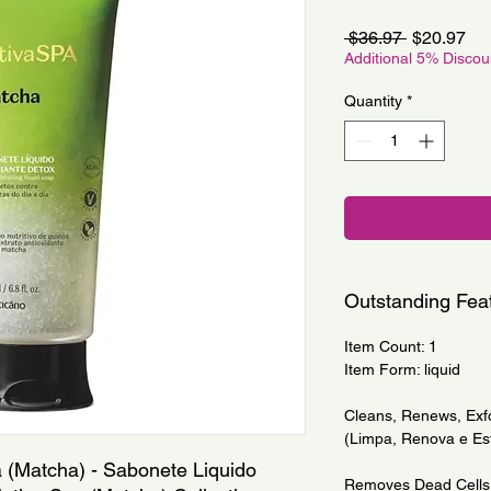
Regular
Sa
 $36.97 
$20.97
Price
Pri
Additional 5% Disco
Quantity
*
Outstanding Fea
Item Count: 1
Item Form: liquid
Cleans, Renews, Exfo
(Limpa, Renova e Es
a (Matcha) - Sabonete Liquido 
Removes Dead Cells 