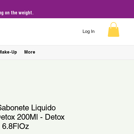
g on the weight.
Log In
Make-Up
More
 Sabonete Liquido
Detox 200Ml - Detox
 6.8FlOz