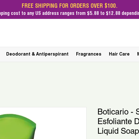
FREE SHIPPING FOR ORDERS OVER $100.
pping cost
to any US address ranges from $5.88 to $12.88 dependin
Deodorant & Antiperspirant
Fragrances
Hair Care
Boticario -
Esfoliante 
Liquid Soap