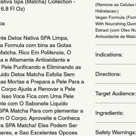
ativa Spa (Matcha) Collection - 
(Remove as Celulas 
 6.8 Fl Oz)
Hidratacao.)
Vegan Formula (For
Spa
With Nourishing Quin
Extract (com Oleo Nu
Antioxidante de Matc
nte Detox Nativa SPA Limpa, 
ua Formula com bina as Gotas 
atcha. Rico Em Polifenois, O 
Indications:
 e Altamente Antioxidante e 
Pele Purificando e Eliminando as 
For all skin types. U
Directions:
ido Detox Matcha Esfolia Sem 
todos os tipos de pe
s Mortas e Prepara a Pele Para a 
Spread the product o
o Corpo Ajuda a Renovar a Pele 
Target Audience:
shower and massage g
 Isso Voce Fica com Uma Pele 
banho, espalhe o sab
nte com O Sabonete Liquido 
movimentos suaves.
unisex-adult
 SPA Matcha Para com plementar a 
Ingredients:
m O Corpo. Aproveite e Conheca 
va SPA Matcha! Eles Podem Ser 
Aqua, Sodium Lauret
Safety Warnings
res, e Sao Excelentes Opcoes 
Oil, Glycerin, Decyl