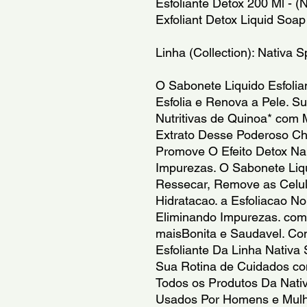
Esfoliante Detox 200 Ml - (N
Exfoliant Detox Liquid Soap
Linha (Collection): Nativa 
O Sabonete Liquido Esfolia
Esfolia e Renova a Pele. S
Nutritivas de Quinoa* com M
Extrato Desse Poderoso Cha
Promove O Efeito Detox Na 
Impurezas. O Sabonete Liqu
Ressecar, Remove as Celula
Hidratacao. a Esfoliacao N
Eliminando Impurezas. com
maisBonita e Saudavel. Co
Esfoliante Da Linha Nativa
Sua Rotina de Cuidados co
Todos os Produtos Da Nati
Usados Por Homens e Mulhe