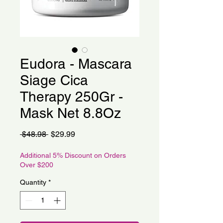
Eudora - Mascara
Siage Cica
Therapy 250Gr -
Mask Net 8.8Oz
Regular
Sale
 $48.98 
$29.99
Price
Price
Additional 5% Discount on Orders
Over $200
Quantity
*