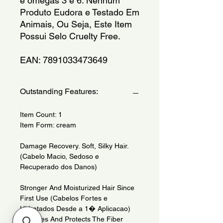
e omegas 3 e 6. Nenhum
Produto Eudora e Testado Em
Animais, Ou Seja, Este Item
Possui Selo Cruelty Free.
EAN: 7891033473649
Outstanding Features:
Item Count: 1
Item Form: cream
Damage Recovery. Soft, Silky Hair.
(Cabelo Macio, Sedoso e
Recuperado dos Danos)
Stronger And Moisturized Hair Since
First Use (Cabelos Fortes e
Hidratados Desde a 1� Aplicacao)
Restores And Protects The Fiber