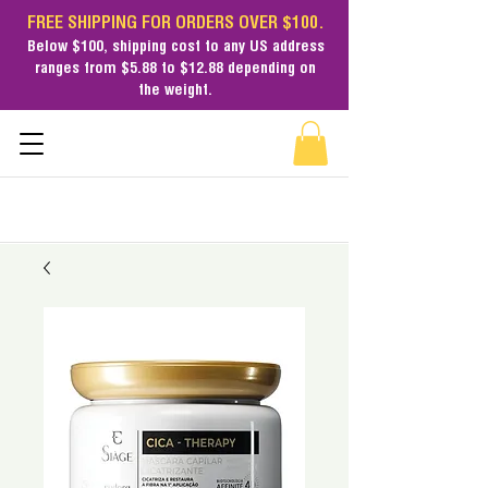
FREE SHIPPING FOR ORDERS OVER $100.
Below $100,
shipping cost
to any US address
ranges from $5.88 to $12.88 depending on
the weight.