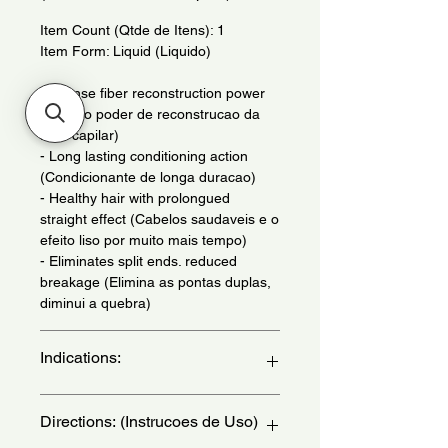
Item Count (Qtde de Itens): 1
Item Form: Liquid (Liquido)
- Intense fiber reconstruction power
(Intenso poder de reconstrucao da
fibra capilar)
- Long lasting conditioning action
(Condicionante de longa duracao)
- Healthy hair with prolongued
straight effect (Cabelos saudaveis e o
efeito liso por muito mais tempo)
- Eliminates split ends. reduced
breakage (Elimina as pontas duplas,
diminui a quebra)
Indications:
For chamically treated hair -
Directions: (Instrucoes de Uso)
(Indicado para cabelos quimicamente
tratados)