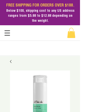
FREE SHIPPING FOR ORDERS OVER $100.
Below $100,
shipping cost
to any US address
ranges from $5.88 to $12.88 depending on
the weight.