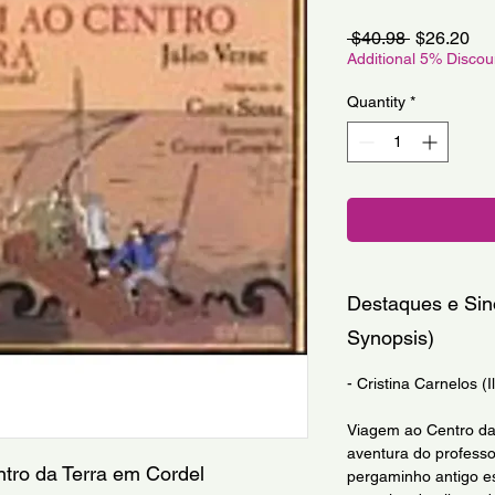
Regular
Sa
 $40.98 
$26.20
Price
Pri
Additional 5% Disco
Quantity
*
Destaques e Sin
Synopsis)
- Cristina Carnelos (I
Viagem ao Centro da 
aventura do profess
entro da Terra em Cordel 
pergaminho antigo es