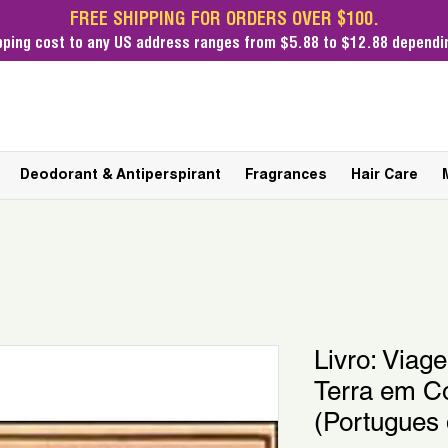
FREE SHIPPING FOR ORDERS OVER $100.
pping cost
to any US address ranges from $5.88 to $12.88 dependin
Deodorant & Antiperspirant
Fragrances
Hair Care
Livro: Viag
Terra em Co
(Portugues 