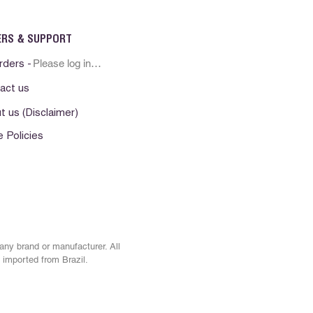
mento e aprendizado. Seu estilo
te consolidou seu nome como
 da literatura classica universal.
ERS & SUPPORT
Please log in first
rders -
act us
t us (Disclaimer)
e Policies
 any brand or manufacturer. All
 imported from Brazil.