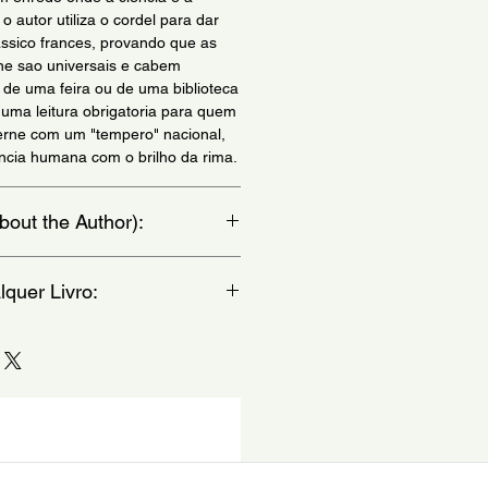
o autor utiliza o cordel para dar
ssico frances, provando que as
erne sao universais e cabem
 de uma feira ou de uma biblioteca
h uma leitura obrigatoria para quem
erne com um "tempero" nacional,
encia humana com o brilho da rima.
bout the Author):
scritor frances reconhecido como
quer Livro:
ccao cientifica e da literatura de
 1828, destacou-se por unir
ico, exploracao geografica e
vro disponivel no Brasil a precos
 em narrativas que marcaram a
o que voce deseja ainda nao esta
 mundial.
atraves do chat ou email
il.com) e listaremos em ate 1
lecao �Viagens Extraordinarias�,
s que exploram diferentes regioes
eza de detalhes, sempre