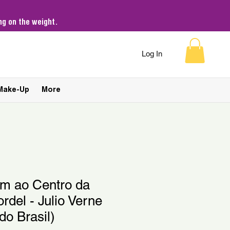
g on the weight.
Log In
Make-Up
More
em ao Centro da
rdel - Julio Verne
do Brasil)