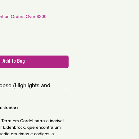
le
ce
unt on Orders Over $200
Add to Bag
opse (Highlights and
lustrador)
Terra em Cordel narra a incrivel
or Lidenbrock, que encontra um
crito em rimas e codigos. a