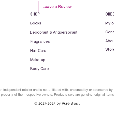
combinando entreteni
Leave a Review
didatico e envolven
referencia permanente
SHOP
ORD
20260103
Books
My o
Cont
Deodorant & Antiperspirant
Abou
Fragrances
Stor
Hair Care
Make-up
Body Care
n independent retailer and is not affiliated with, endorsed by or sponsored by
property of their respective owners. Products sold are genuine, original items
© 2023-2025 by Pure Brasil