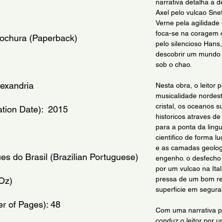
narrativa detalha a 
Axel pelo vulcao Sne
Verne pela agilidade
foca-se na coragem 
rochura (Paperback)
pelo silencioso Hans
descobrir um mundo 
sob o chao.
lexandria
Nesta obra, o leitor
musicalidade nordest
cristal, os oceanos s
tion Date):  2015
historicos atraves d
para a ponta da ling
cientifico de forma l
e as camadas geologi
es do Brasil (Brazilian Portuguese)
engenho. o desfecho 
por um vulcao na Ital
pressa de um bom re
 Oz)
superficie em segura
 of Pages): 48
Com uma narrativa pe
conduz o leitor por 