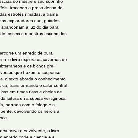
descida do mestre e seu sobrinho
ffels, trocando a prosa densa de
 das estrofes rimadas. a trama
dos exploradores que, guiados
, abandonam a luz do dia para
de fosseis e monstros escondidos
 percorre um enredo de pura
ina. o livro explora as cavernas de
ubterraneos e os bichos pre-
e versos que trazem o suspense
ua. o texto aborda o conhecimento
udica, transformando o calor central
cas em rimas ricas e cheias de
da leitura eh a subida vertiginosa
ia, narrada com o folego e a
pente, devolvendo os herois a
nca.
rsuasiva e envolvente, o livro
um enredo onde a ciencia e a