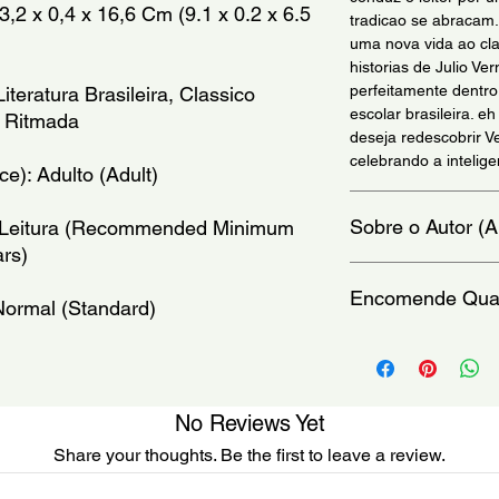
2 x 0,4 x 16,6 Cm (9.1 x 0.2 x 6.5 
tradicao se abracam. 
uma nova vida ao cla
historias de Julio V
perfeitamente dentro
iteratura Brasileira, Classico 
escolar brasileira. e
a Ritmada
deseja redescobrir V
celebrando a intelig
e): Adulto (Adult)
Sobre o Autor (A
e Leitura (Recommended Minimum 
rs)
Julio Verne foi um e
Encomende Qual
um dos pioneiros da fi
 Normal (Standard)
aventura. Nascido em
conhecimento cientif
Vendemos qualquer li
imaginacao criativa
imbativeis. Se o livr
historia da literatura
listado, nos informe 
(purebrasil@purebras
No Reviews Yet
Autor da celebre co
semana.
Share your thoughts. Be the first to leave a review.
Verne construiu obra
do planeta com riqu